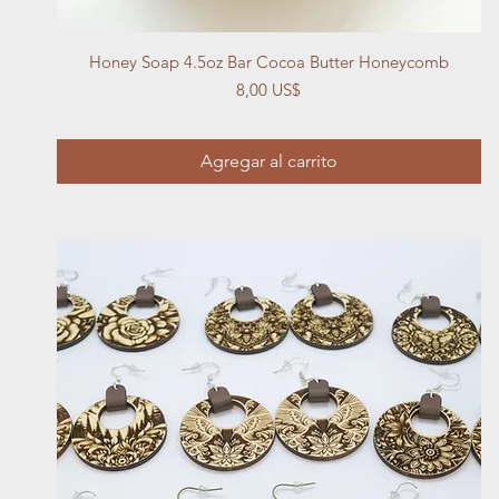
Vista rápida
Honey Soap 4.5oz Bar Cocoa Butter Honeycomb
Precio
8,00 US$
Agregar al carrito