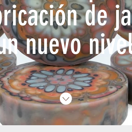
bricación de j
un nuevo nive