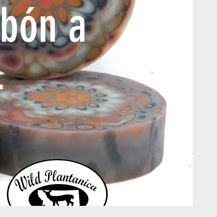
abón a
l