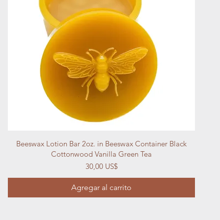
Vista rápida
Beeswax Lotion Bar 2oz. in Beeswax Container Black
Cottonwood Vanilla Green Tea
Precio
30,00 US$
Agregar al carrito