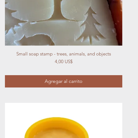
Vista rápida
Small soap stamp - trees, animals, and objects
Precio
4,00 US$
Agregar al carrito