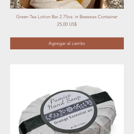
Vista rápida
Green Tea Lotion Bar 2.75oz. in Beeswax Container
Precio
25,00 US$
Agregar al carrito