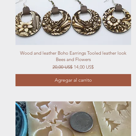
Vista rápida
Wood and leather Boho Earrings Tooled leather look
Bees and Flowers
Precio
Precio de oferta
20,00 US$
14,00 US$
Agregar al carrito