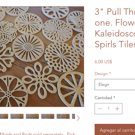
3" Pull Th
one. Flow
Kaleidosc
Spirls Tile
Precio
6,00 US$
Design
*
Elegir
Cantidad
*
Agregar al carrito
. Molds and Rods sold separately. Pick