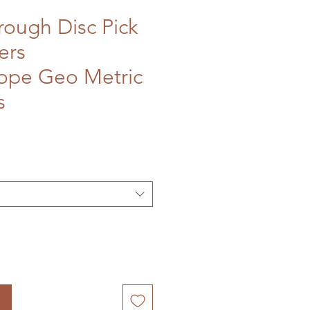
rough Disc Pick
ers
ope Geo Metric
s