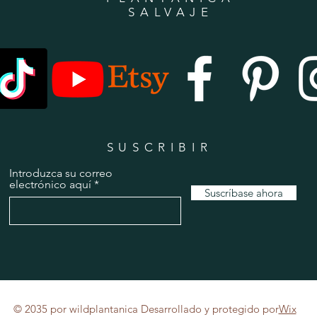
SALVAJE
SUSCRIBIR
Introduzca su correo
electrónico aquí
Suscríbase ahora
© 2035 por wildplantanica Desarrollado y protegido por
Wix