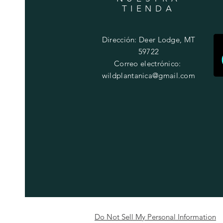
TIENDA
Dirección: Deer Lodge, MT
59722
Correo electrónico:
wildplantanica@gmail.com
Do Not Sell My Personal Information