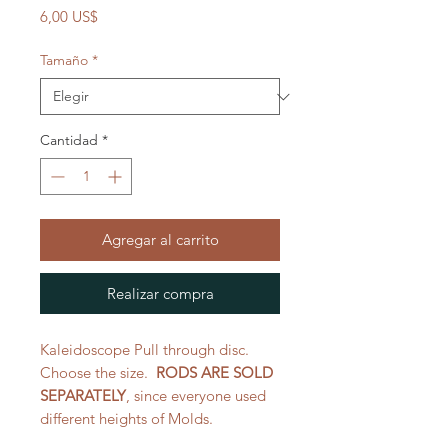
Precio
6,00 US$
Tamaño
*
Cantidad
*
Agregar al carrito
Realizar compra
Kaleidoscope Pull through disc.
Choose the size.
RODS ARE SOLD
SEPARATELY
, since everyone used
different heights of Molds.