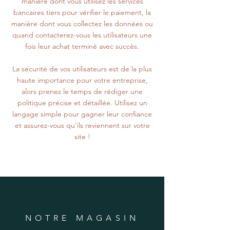
manière dont vous utilisez les services
bancaires tiers pour vérifier le paiement, la
manière dont vous collectez les données ou
quand contacterez-vous les utilisateurs une
fois leur achat terminé avec succès.
La sécurité de vos utilisateurs est de la plus
haute importance pour votre entreprise,
alors prenez le temps de rédiger une
politique précise et détaillée. Utilisez un
langage simple pour gagner leur confiance
et assurez-vous qu'ils reviennent sur votre
site !
NOTRE MAGASIN